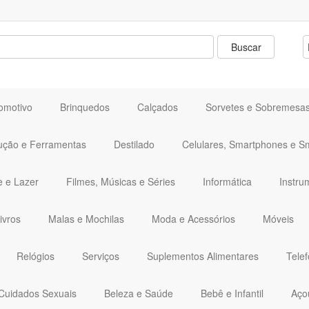
omotivo
Brinquedos
Calçados
Sorvetes e Sobremesa
ução e Ferramentas
Destilado
Celulares, Smartphones e S
e e Lazer
Filmes, Músicas e Séries
Informática
Instru
ivros
Malas e Mochilas
Moda e Acessórios
Móveis
Relógios
Serviços
Suplementos Alimentares
Telef
Cuidados Sexuais
Beleza e Saúde
Bebê e Infantil
Aço