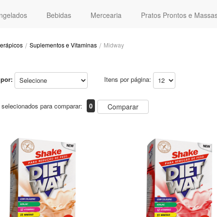
ngelados
Bebidas
Mercearia
Pratos Prontos e Massa
terápicos
Suplementos e Vitaminas
Midway
por:
Itens por página:
 selecionados para comparar:
0
Comparar