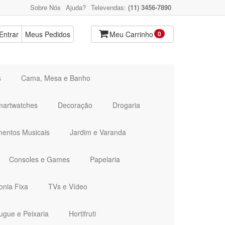
Sobre Nós
Ajuda?
Televendas:
(11) 3456-7890
Entrar
Meus Pedidos
Meu Carrinho
0
s
Cama, Mesa e Banho
martwatches
Decoração
Drogaria
mentos Musicais
Jardim e Varanda
Consoles e Games
Papelaria
onia Fixa
TVs e Vídeo
ugue e Peixaria
Hortifruti