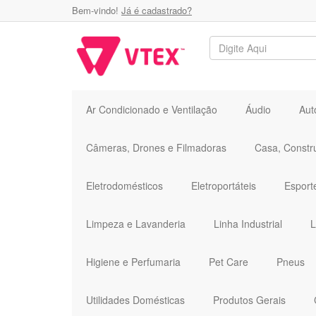
Bem-vindo!
Já é cadastrado?
Ar Condicionado e Ventilação
Áudio
Aut
Câmeras, Drones e Filmadoras
Casa, Constr
Eletrodomésticos
Eletroportáteis
Esport
Limpeza e Lavanderia
Linha Industrial
L
Higiene e Perfumaria
Pet Care
Pneus
Utilidades Domésticas
Produtos Gerais