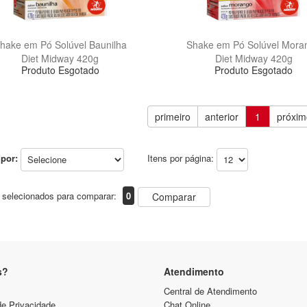
hake em Pó Solúvel Baunilha
Shake em Pó Solúvel Mora
Diet Midway 420g
Diet Midway 420g
Produto Esgotado
Produto Esgotado
primeiro
anterior
1
próxim
por:
Itens por página:
 selecionados para comparar:
0
Comparar
s?
Atendimento
Central de Atendimento
de Privacidade
Chat Online