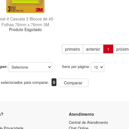
ost-it Cascata 3 Blocos de 45
Folhas 76mm x 76mm 3M
Produto Esgotado
primeiro
anterior
1
próxim
por:
Itens por página:
 selecionados para comparar:
0
Comparar
s?
Atendimento
Central de Atendimento
de Privacidade
Chat Online