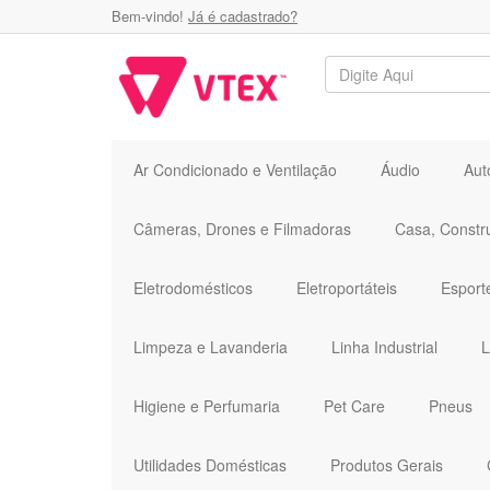
Bem-vindo!
Já é cadastrado?
Ar Condicionado e Ventilação
Áudio
Aut
Câmeras, Drones e Filmadoras
Casa, Constr
Eletrodomésticos
Eletroportáteis
Esport
Limpeza e Lavanderia
Linha Industrial
L
Higiene e Perfumaria
Pet Care
Pneus
Utilidades Domésticas
Produtos Gerais