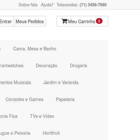
Sobre Nós
Ajuda?
Televendas:
(11) 3456-7890
Entrar
Meus Pedidos
Meu Carrinho
0
s
Cama, Mesa e Banho
martwatches
Decoração
Drogaria
mentos Musicais
Jardim e Varanda
Consoles e Games
Papelaria
onia Fixa
TVs e Vídeo
ugue e Peixaria
Hortifruti