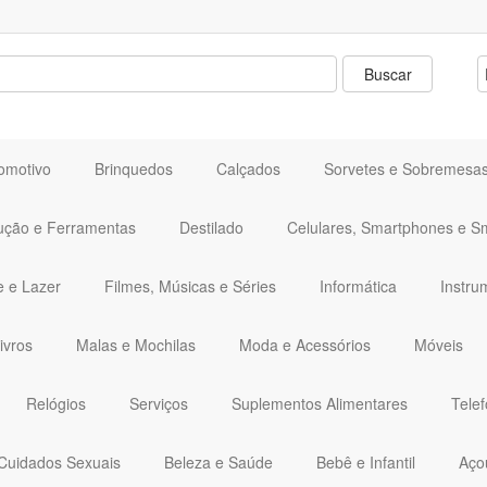
omotivo
Brinquedos
Calçados
Sorvetes e Sobremesa
ução e Ferramentas
Destilado
Celulares, Smartphones e S
e e Lazer
Filmes, Músicas e Séries
Informática
Instru
ivros
Malas e Mochilas
Moda e Acessórios
Móveis
Relógios
Serviços
Suplementos Alimentares
Telef
Cuidados Sexuais
Beleza e Saúde
Bebê e Infantil
Aço