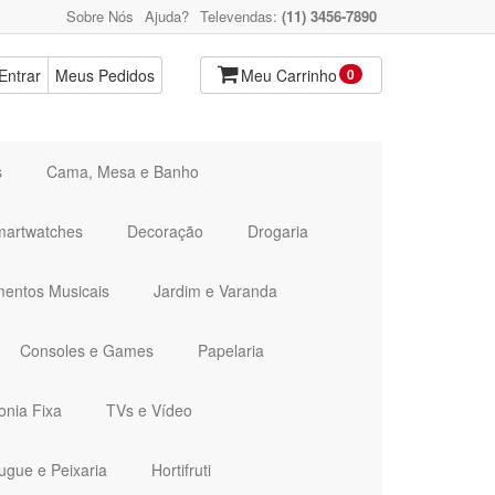
Sobre Nós
Ajuda?
Televendas:
(11) 3456-7890
Entrar
Meus Pedidos
Meu Carrinho
0
s
Cama, Mesa e Banho
martwatches
Decoração
Drogaria
mentos Musicais
Jardim e Varanda
Consoles e Games
Papelaria
onia Fixa
TVs e Vídeo
ugue e Peixaria
Hortifruti