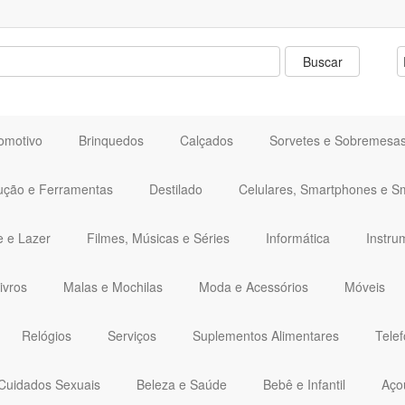
omotivo
Brinquedos
Calçados
Sorvetes e Sobremesa
ução e Ferramentas
Destilado
Celulares, Smartphones e S
e e Lazer
Filmes, Músicas e Séries
Informática
Instru
ivros
Malas e Mochilas
Moda e Acessórios
Móveis
Relógios
Serviços
Suplementos Alimentares
Telef
Cuidados Sexuais
Beleza e Saúde
Bebê e Infantil
Aço