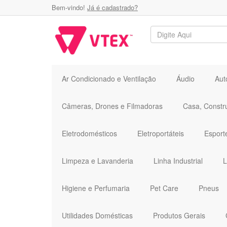
Bem-vindo!
Já é cadastrado?
Ar Condicionado e Ventilação
Áudio
Aut
Câmeras, Drones e Filmadoras
Casa, Constr
Eletrodomésticos
Eletroportáteis
Esport
Limpeza e Lavanderia
Linha Industrial
L
Higiene e Perfumaria
Pet Care
Pneus
Utilidades Domésticas
Produtos Gerais