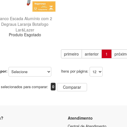
anco Escada Alumínio com 2
Degraus Laranja Botafogo
Lar&Lazer
Produto Esgotado
primeiro
anterior
1
próxim
por:
Itens por página:
 selecionados para comparar:
0
Comparar
s?
Atendimento
Central de Atendimento