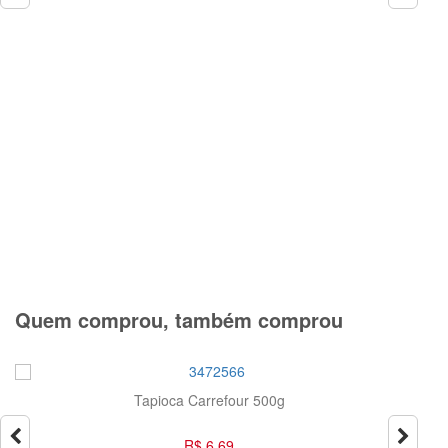
Quem comprou, também comprou
pioca Carrefour 500g
Dadinho de Tapioca Con
Tapio
R$ 6,69