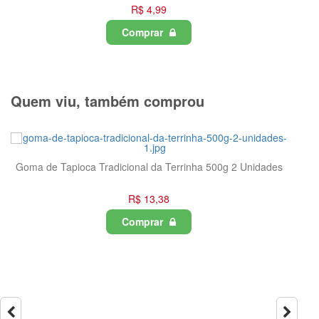
R$ 4,99
mprar
Quem viu, também comprou
Tapioca C
cional da Terrinha 500g 2 Unidades
R$
R$ 13,38
Com
Comprar