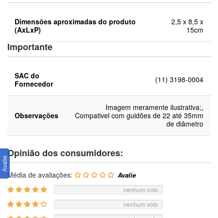
Dimensões aproximadas do produto
2,5 x 8,5 x
(AxLxP)
15cm
Importante
SAC do
(11) 3198-0004
Fornecedor
Imagem meramente ilustrativa;,
Observações
Compativel com guidões de 22 até 35mm
de diâmetro
Opinião dos consumidores:
Média de avaliações:
nenhum voto
nenhum voto