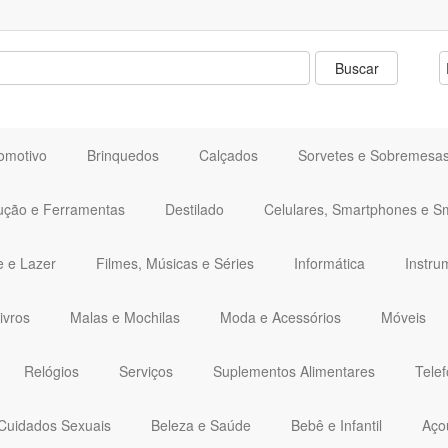
omotivo
Brinquedos
Calçados
Sorvetes e Sobremesa
ução e Ferramentas
Destilado
Celulares, Smartphones e S
e e Lazer
Filmes, Músicas e Séries
Informática
Instru
ivros
Malas e Mochilas
Moda e Acessórios
Móveis
Relógios
Serviços
Suplementos Alimentares
Telef
Cuidados Sexuais
Beleza e Saúde
Bebê e Infantil
Aço