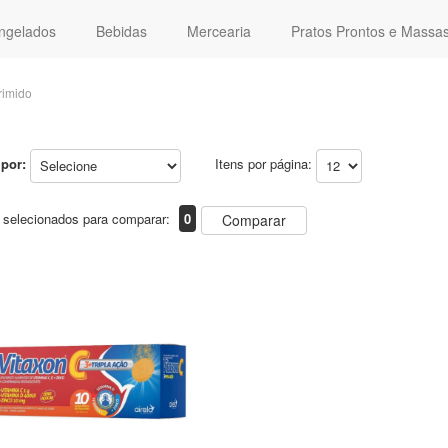
ngelados
Bebidas
Mercearia
Pratos Prontos e Massa
imido
por:
Itens por página:
 selecionados para comparar:
0
Comparar