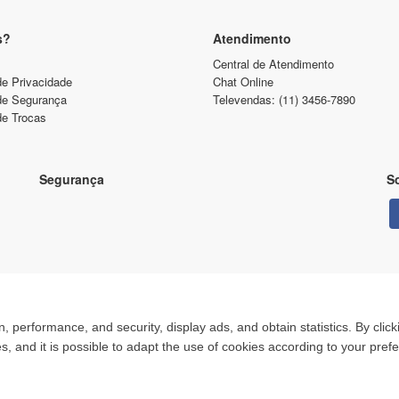
s?
Atendimento
Central de Atendimento
de Privacidade
Chat Online
 de Segurança
Televendas: (11) 3456-7890
de Trocas
Segurança
So
, performance, and security, display ads, and obtain statistics. By clic
Copyright © 2013. Todos os direitos reservados.
es, and it is possible to adapt the use of cookies according to your pref
Todas as marcas e suas imagens são de propriedade de seus respectivos donos.
É vedada a reprodução, total ou parcial, de qualquer conteúdo sem expressa autorização.