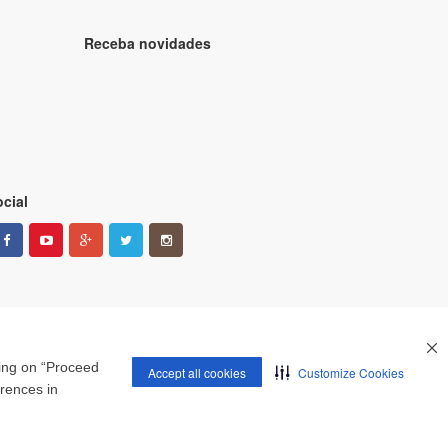
Receba novidades
cial
king on “Proceed
Accept all cookies
Customize Cookies
erences in