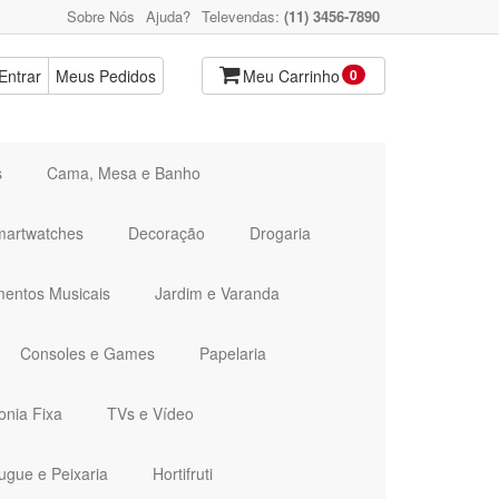
Sobre Nós
Ajuda?
Televendas:
(11) 3456-7890
Entrar
Meus Pedidos
Meu Carrinho
0
s
Cama, Mesa e Banho
martwatches
Decoração
Drogaria
mentos Musicais
Jardim e Varanda
Consoles e Games
Papelaria
onia Fixa
TVs e Vídeo
ugue e Peixaria
Hortifruti