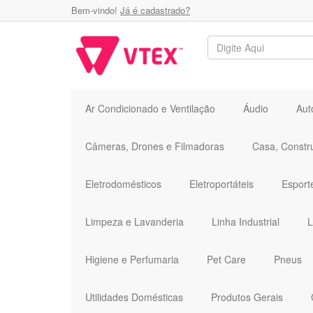
Bem-vindo!
Já é cadastrado?
Ar Condicionado e Ventilação
Áudio
Aut
Câmeras, Drones e Filmadoras
Casa, Constr
Eletrodomésticos
Eletroportáteis
Esport
Limpeza e Lavanderia
Linha Industrial
L
Higiene e Perfumaria
Pet Care
Pneus
Utilidades Domésticas
Produtos Gerais