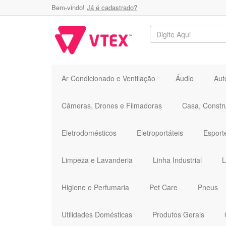
Bem-vindo!
Já é cadastrado?
Ar Condicionado e Ventilação
Áudio
Aut
Câmeras, Drones e Filmadoras
Casa, Constr
Eletrodomésticos
Eletroportáteis
Esport
Limpeza e Lavanderia
Linha Industrial
L
Higiene e Perfumaria
Pet Care
Pneus
Utilidades Domésticas
Produtos Gerais