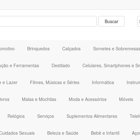
omotivo
Brinquedos
Calçados
Sorvetes e Sobremesa
ução e Ferramentas
Destilado
Celulares, Smartphones e S
e e Lazer
Filmes, Músicas e Séries
Informática
Instru
ivros
Malas e Mochilas
Moda e Acessórios
Móveis
Relógios
Serviços
Suplementos Alimentares
Telef
Cuidados Sexuais
Beleza e Saúde
Bebê e Infantil
Aço