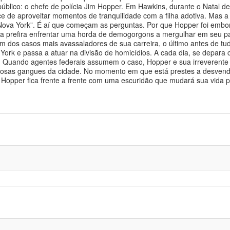
lico: o chefe de polícia Jim Hopper. Em Hawkins, durante o Natal de 
e de aproveitar momentos de tranquilidade com a filha adotiva. Mas a
“Nova York”. É aí que começam as perguntas. Por que Hopper foi emb
a prefira enfrentar uma horda de demogorgons a mergulhar em seu p
 um dos casos mais avassaladores de sua carreira, o último antes de t
a York e passa a atuar na divisão de homicídios. A cada dia, se depa
. Quando agentes federais assumem o caso, Hopper e sua irreverente 
 perigosas gangues da cidade. No momento em que está prestes a desve
 Hopper fica frente a frente com uma escuridão que mudará sua vida 