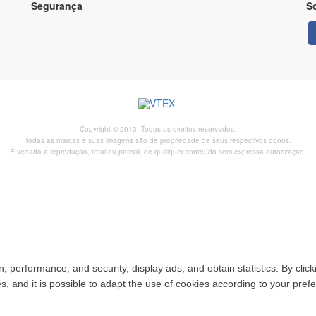
Segurança
So
Copyright © 2013. Todos os direitos reservados.
Todas as marcas e suas imagens são de propriedade de seus respectivos donos.
É vedada a reprodução, total ou parcial, de qualquer conteúdo sem expressa autorização.
, performance, and security, display ads, and obtain statistics. By clic
es, and it is possible to adapt the use of cookies according to your pref