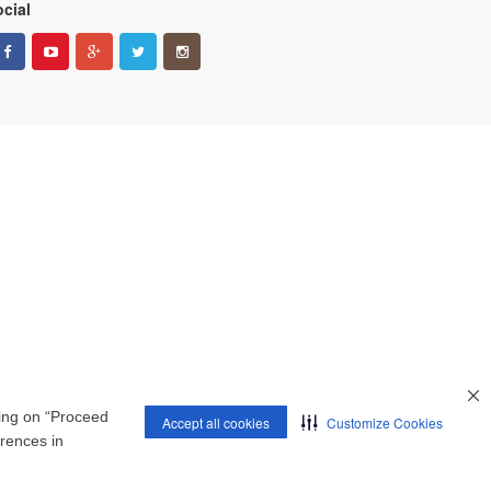
cial
king on “Proceed
Accept all cookies
Customize Cookies
erences in