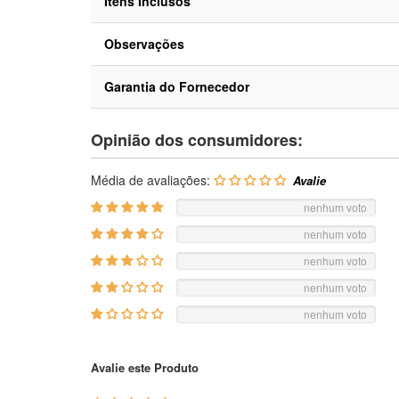
Itens Inclusos
Observações
Garantia do Fornecedor
Opinião dos consumidores:
Média de avaliações:
nenhum voto
nenhum voto
nenhum voto
nenhum voto
nenhum voto
Avalie este Produto