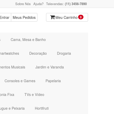
Sobre Nós
Ajuda?
Televendas:
(11) 3456-7890
Entrar
Meus Pedidos
Meu Carrinho
0
s
Cama, Mesa e Banho
martwatches
Decoração
Drogaria
mentos Musicais
Jardim e Varanda
Consoles e Games
Papelaria
onia Fixa
TVs e Vídeo
ugue e Peixaria
Hortifruti