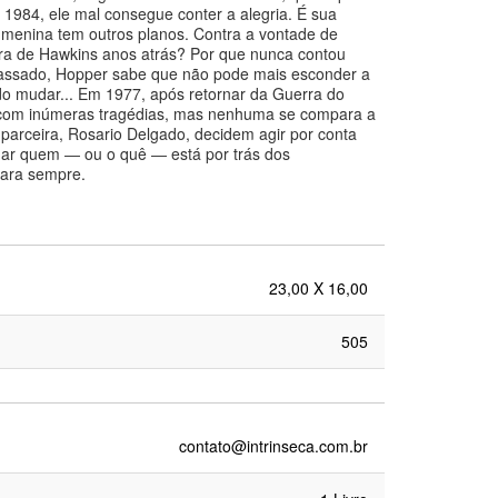
1984, ele mal consegue conter a alegria. É sua
 menina tem outros planos. Contra a vontade de
ora de Hawkins anos atrás? Por que nunca contou
assado, Hopper sabe que não pode mais esconder a
udo mudar... Em 1977, após retornar da Guerra do
ra com inúmeras tragédias, mas nenhuma se compara a
parceira, Rosario Delgado, decidem agir por conta
ndar quem ― ou o quê ― está por trás dos
para sempre.
23,00 X 16,00
505
contato@intrinseca.com.br