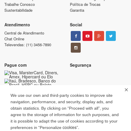
Trabalhe Conosco
Política de Trocas
Sustentabilidade
Garantia
Atendimento
Social
Central de Atendimento
Chat Online
Televendas: (11) 3456-7890
Pague com
Segurança
We use our own and third-party cookies to improve site
navigation, performance, and security, display ads, and
obtain statistics. By clicking on “Proceed with all”, you
Copyright © 2013. Todos os direitos reservados.
agree to the storage of information for such purposes, and
Todas as marcas e suas imagens são de propriedade de seus respectivos donos.
Avise-Me
it is possible to adapt the use of cookies according to your
+
É vedada a reprodução, total ou parcial, de qualquer conteúdo sem expressa
cookies”.
preferences in “Personalize
autorização.
-