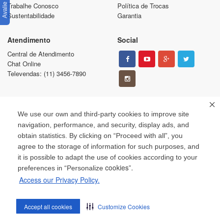
Trabalhe Conosco
Política de Trocas
Sustentabilidade
Garantia
Atendimento
Social
Central de Atendimento
Chat Online
Televendas: (11) 3456-7890
Pague com
Segurança
We use our own and third-party cookies to improve site
navigation, performance, and security, display ads, and
obtain statistics. By clicking on “Proceed with all”, you
agree to the storage of information for such purposes, and
it is possible to adapt the use of cookies according to your
cookies”.
preferences in “Personalize
Access our Privacy Policy.
Copyright © 2013. Todos os direitos reservados.
Todas as marcas e suas imagens são de propriedade de seus respectivos donos.
É vedada a reprodução, total ou parcial, de qualquer conteúdo sem expressa
Accept all cookies
Customize Cookies
autorização.